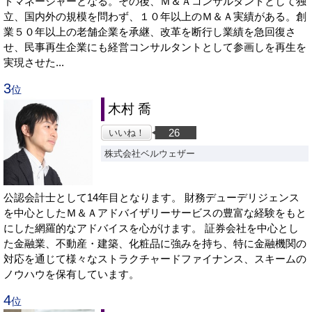
ドマネージャーとなる。その後、Ｍ＆Ａコンサルタントとして独
立、国内外の規模を問わず、１０年以上のＭ＆Ａ実績がある。創
業５０年以上の老舗企業を承継、改革を断行し業績を急回復さ
せ、民事再生企業にも経営コンサルタントとして参画しを再生を
実現させた...
3
位
木村 喬
26
いいね！
株式会社ベルウェザー
公認会計士として14年目となります。 財務デューデリジェンス
を中心としたＭ＆Ａアドバイザリーサービスの豊富な経験をもと
にした網羅的なアドバイスを心がけます。 証券会社を中心とし
た金融業、不動産・建築、化粧品に強みを持ち、特に金融機関の
対応を通じて様々なストラクチャードファイナンス、スキームの
ノウハウを保有しています。
4
位