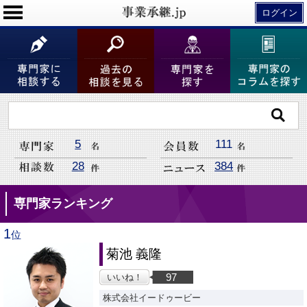
ログイン
5
111
28
384
専門家ランキング
1
位
菊池 義隆
97
いいね！
株式会社イードゥービー