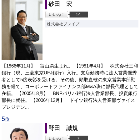
砂田 宏
14
いいね！
株式会社ブレイブ
【1966年11月】 富山県生まれ。 【1991年4月】 株式会社三和
銀行（現、三菱東京UFJ銀行）入行。支店勤務時に法人営業優秀
者として5度表彰を受ける。その後、頭取直轄の東京営業本部勤
務を経て、コーポレートファイナンス部M&A班に部長代理として
在籍。 【2005年8月】 BNPパリバ銀行法人営業部長、投資銀行
部長に就任。 【2006年12月】 ドイツ銀行法人営業部ヴァイス
プレジデン...
5
位
野田 誠規
7
いいね！